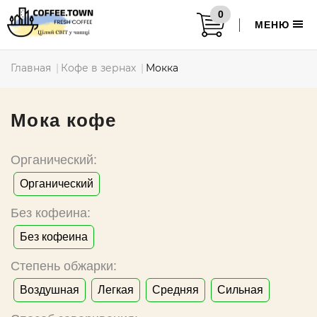
0
МЕНЮ
Главная
Кофе в зернах
Мокка
Мока кофе
Органический:
Органический
Без кофеина:
Без кофеина
Степень обжарки:
Воздушная
Легкая
Средняя
Сильная