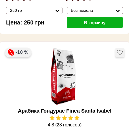
250 гр
Без помола
Цена:
250
грн
В корзину
-10 %
Арабика Гондурас Finca Santa Isabel
4.8 (28 голосов)