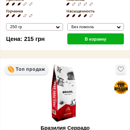
Горчинка
Насыщенность
250 гр
Без помола
Цена:
215
грн
В корзину
Топ продаж
Бразилия Серрадо