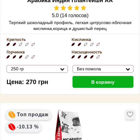
Арабика Индия Плантейшн АА
5.0 (14 голосов)
Терпкий шоколадный профиль, легкая цитрусово-яблочная
кислинка,корица и душистый перец
Крепость
Кислинка
Горчинка
Насыщенность
250 гр
Без помола
Цена:
270
грн
В корзину
Топ продаж
-10.13 %