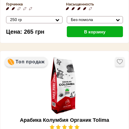
Горчинка
Насыщенность
250 гр
Без помола
Цена:
265
грн
В корзину
Топ продаж
Арабика Колумбия Органик Tolima