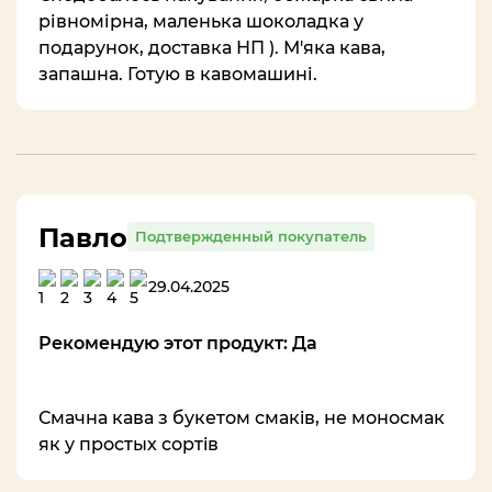
рівномірна, маленька шоколадка у
подарунок, доставка НП ). М'яка кава,
запашна. Готую в кавомашині.
Павло
Подтвержденный покупатель
29.04.2025
Рекомендую этот продукт: Да
Смачна кава з букетом смакiв, не моносмак
як у простых сортiв