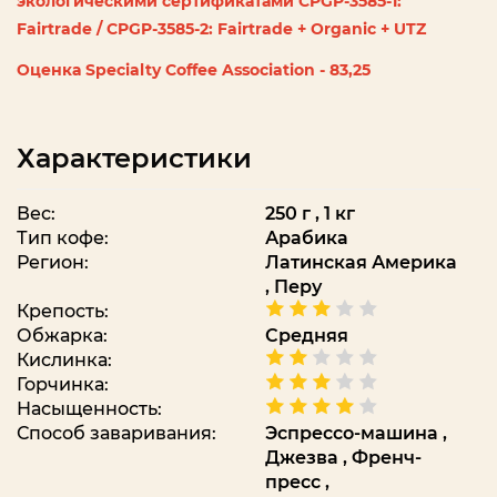
экологическими сертификатами CPGP-3585-1:
Fairtrade / CPGP-3585-2: Fairtrade + Organic + UTZ
Оценка Specialty Coffee Association - 83,25
Характеристики
Вес:
250 г , 1 кг
Тип кофе:
Арабика
Регион:
Латинская Америка
,
Перу
Крепость:
Обжарка:
Средняя
Кислинка:
Горчинка:
Насыщенность:
Способ заваривания:
Эспрессо-машина
,
Джезва
,
Френч-
пресс
,