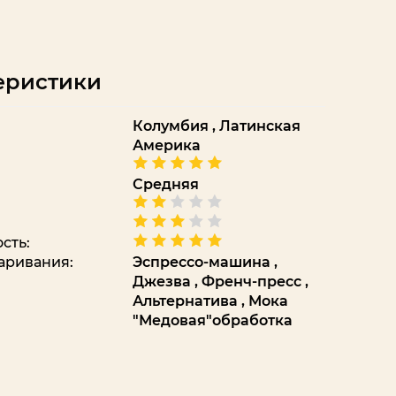
еристики
Колумбия
,
Латинская
Америка
Средняя
сть:
аривания:
Эспрессо-машина
,
Джезва
,
Френч-пресс
,
Альтернатива
,
Мока
"Медовая"обработка