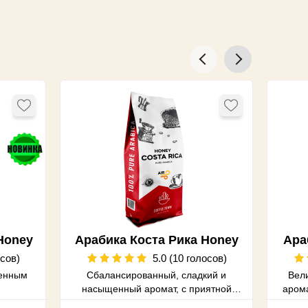
Honey
Арабика Коста Рика Honey
Ара
осов)
5.0 (10 голосов)
женным
Сбалансированный, сладкий и
Вел
насыщенный аромат, с приятной
арома
лимонной кислинкой
Во в