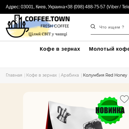
Адрес:
03001, Киев, Украина
+38 (098) 488-75-57 (Viber / Te
Кофе в зернах
Молотый коф
Главная
Кофе в зернах
Арабика
Колумбия Red Honey