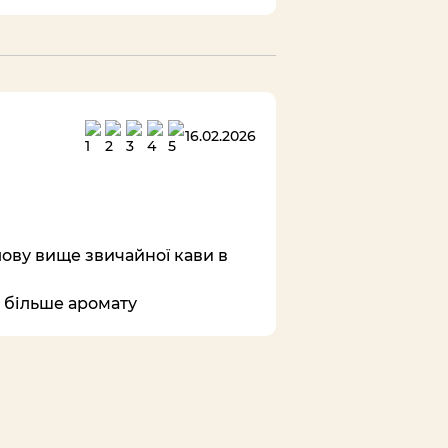
16.02.2026
олову вище звичайної кави в
е більше аромату