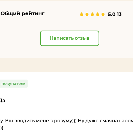
Общий рейтинг
5.0
13
Написать отзыв
 покупатель
Да
 Він зводить мене з розуму))) Ну дуже смачна і аром
))