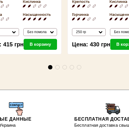
ть
Кислинка
Крепость
Кислинка
а
Насыщенность
Горчинка
Насыщенн
Без помола
250 гр
Без пом
:
415
грн
Цена:
430
грн
В корзину
В кор
НЫЕ ДАННЫЕ
БЕСПЛАТНАЯ ДОСТА
 Украина
Бесплатная доставка свыш