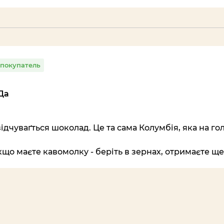
покупатель
Да
відчуваґться шоколад. Це та сама Колумбія, яка на г
що маєте кавомолку - беріть в зернах, отримаєте щ