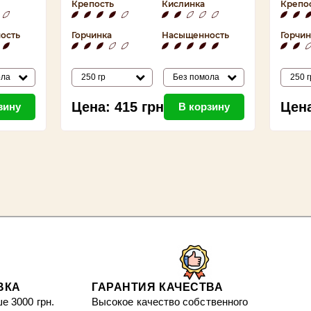
Крепость
Кислинка
Крепо
ость
Горчинка
Насыщенность
Горчин
ола
250 гр
Без помола
250 г
Цена:
415
грн
Цен
зину
В корзину
ВКА
ГАРАНТИЯ КАЧЕСТВА
е 3000 грн.
Высокое качество собственного