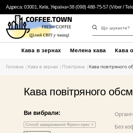
Адреса:
03001, Київ, Україна
+38 (098) 488-75-57 (Viber / Te
Кава в зернах
Мелена кава
Кава 
Головна
Кава в зернах
Повітряна
Кава повітряного о
Кава повітряного обс
Ви вибрали:
Органі
Cпосіб заварювання:Френч-прес
Без ко