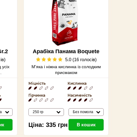
r.2
Арабіка Панама Boquete
ів)
5.0 (16 голосів)
 усіх
М'яка і ніжна кислинка із солодким
.
присмаком
Міцність
Кислинка
ь
Гірчинка
Насиченість
а
250 гр
Без помола
Ціна:
335
грн
ик
В кошик