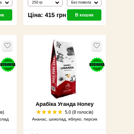
а
250 гр
Без помола
Ціна:
415
грн
ик
В кошик
Арабіка Уганда Honey
ів)
5.0 (8 голосів)
колад
Ананас, шоколад, яблуко, персик