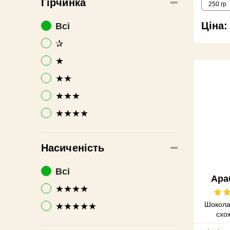
Гірчинка
250 гр
Ціна:
Всі
✰
★
★★
★★★
★★★★
Насиченість
Всі
Ара
★★★★
Шоколад
★★★★★
схо