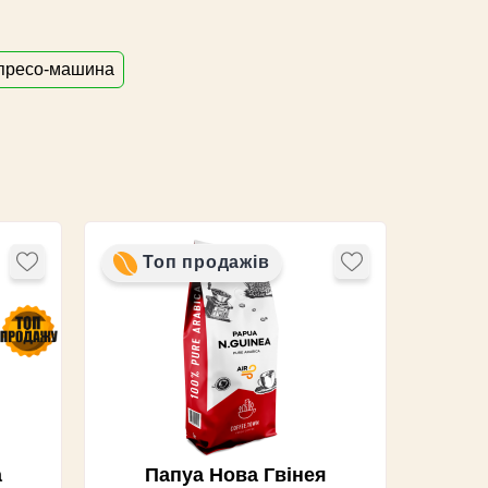
пресо-машина
Топ продажів
а
Папуа Нова Гвінея