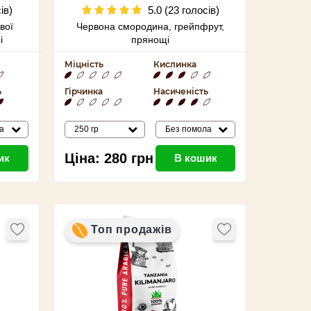
s
ів)
5.0 (23 голосів)
вої
Червона смородина, грейпфрут,
і
прянощі
а
Міцність
Кислинка
ь
Гірчинка
Насиченість
а
250 гр
Без помола
Ціна:
280
грн
ик
В кошик
Топ продажів