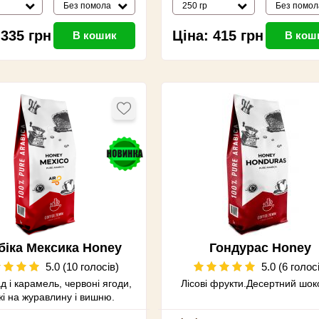
Без помола
250 гр
Без помол
335
грн
Ціна:
415
грн
В кошик
В кош
біка Мексика Honey
Гондурас Honey
5.0 (10 голосів)
5.0 (6 голос
 і карамель, червоні ягоди,
Лісові фрукти.Десертний шо
жі на журавлину і вишню.