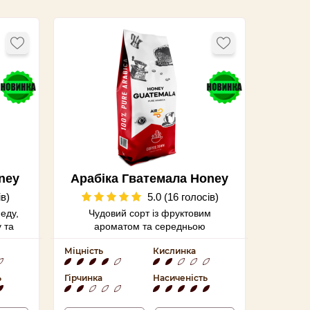
ney
Арабіка Гватемала Honey
ів)
5.0 (16 голосів)
еду,
Чудовий сорт із фруктовим
 та
ароматом та середньою
кислотністю. У смаку сухофрукти,
Міцність
Кислинка
апельсин та шоколад.
ь
Гірчинка
Насиченість