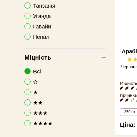
Танзанія
Уганда
Гавайи
Непал
Арабі
Міцність
Червоне
Всі
✰
Міцність
★
Гірчинка
★★
250 гр
★★★
★★★★
Ціна: