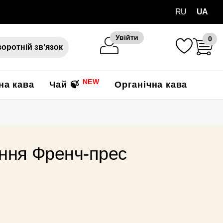
RU
UA
Увійти
0
оротній зв'язок
NEW
на кава
Чай 🍃
Органічна кава
ання Френч-прес