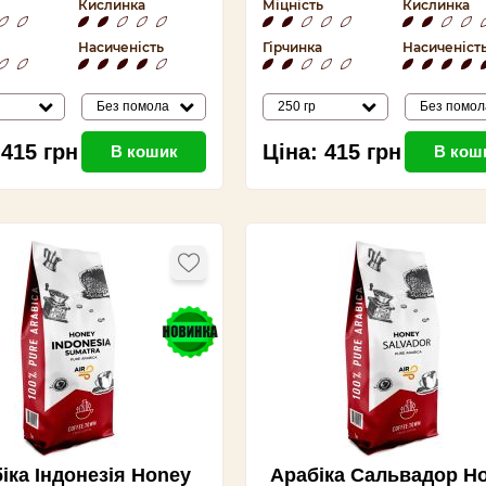
Кислинка
Міцність
Кислинка
Насиченість
Гірчинка
Насиченіст
Без помола
250 гр
Без помол
415
грн
Ціна:
415
грн
В кошик
В кош
іка Індонезія Honey
Арабіка Сальвадор H