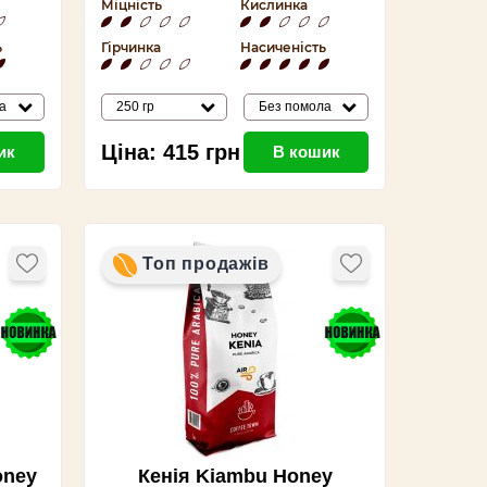
Міцність
Кислинка
ь
Гірчинка
Насиченість
а
250 гр
Без помола
Ціна:
415
грн
ик
В кошик
Топ продажів
oney
Кенія Kiambu Honey