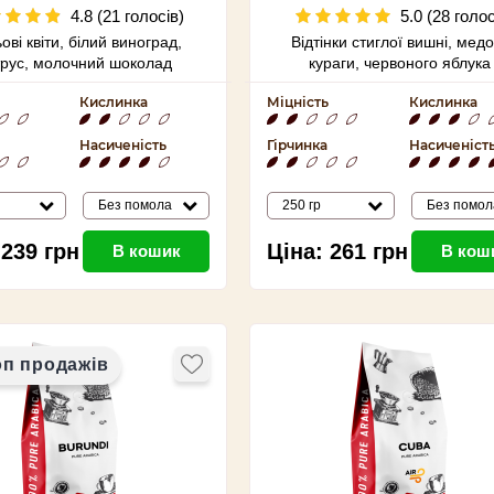
Huehuetenango La
4.8 (21 голосів)
5.0 (28 голос
Amapolas
ові квіти, білий виноград,
Відтінки стиглої вишні, медо
трус, молочний шоколад
кураги, червоного яблука 
сицилійського апельсин
Кислинка
Міцність
Кислинка
Насиченість
Гірчинка
Насиченіст
Без помола
250 гр
Без помол
239
грн
Ціна:
261
грн
В кошик
В кош
оп продажів