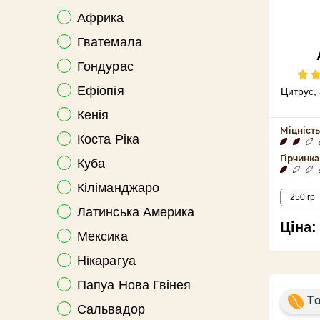
Африка
Гватемала
Гондурас
Ефіопія
Цитрус,
Кенія
Міцність
Коста Ріка
Гірчинка
Куба
Кіліманджаро
250 гр
Латинська Америка
Ціна:
Мексика
Нікарагуа
Папуа Нова Гвінея
Т
Сальвадор