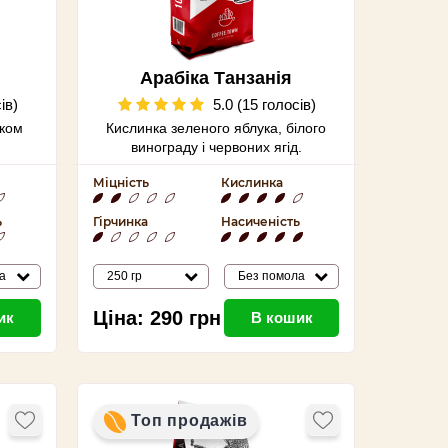
Арабіка Танзанія
Кіліманджаро Органік
ів)
5.0 (15 голосів)
аком
Кислинка зеленого яблука, білого
винограду і червоних ягід.
Міцність
Кислинка
ь
Гірчинка
Насиченість
а
250 гр
Без помола
Ціна:
290
грн
ик
В кошик
Топ продажів