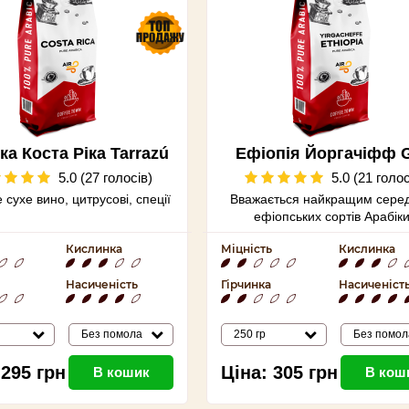
ка Коста Ріка Tarrazú
Ефіопія Йоргачіфф G
5.0 (27 голосів)
5.0 (21 голос
 сухе вино, цитрусові, спеції
Вважається найкращим серед
ефіопських сортів Арабіки
Кислинка
Міцність
Кислинка
Насиченість
Гірчинка
Насиченіст
Без помола
250 гр
Без помол
295
грн
Ціна:
305
грн
В кошик
В кош