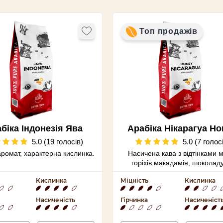
Топ продажів
біка Індонезія Ява
Арабіка Нiкарагуа Ho
5.0 (19 голосів)
5.0 (7 голос
аромат, характерна кислинка.
Насичена кава з відтінками м
горіхів макадамія, шоколаду
деревної солодкістю
Кислинка
Міцність
Кислинка
Насиченість
Гірчинка
Насиченіст