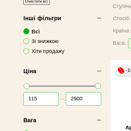
Очистити всі
Ступін
Інші фільтри
Спосіб
Країна
Всі
Зі знижкою
Вага:
Хіти продажу
Ціна
-1
Вага
А