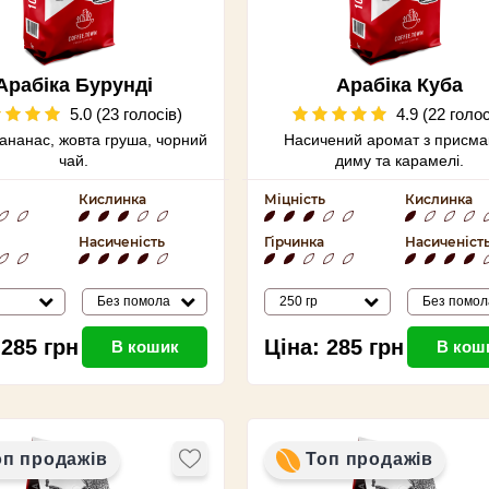
Арабіка Бурунді
Арабіка Куба
5.0 (23 голосів)
4.9 (22 голос
 ананас, жовта груша, чорний
Насичений аромат з присм
чай.
диму та карамелі.
Кислинка
Міцність
Кислинка
Насиченість
Гірчинка
Насиченіст
Без помола
250 гр
Без помол
285
грн
Ціна:
285
грн
В кошик
В кош
оп продажів
Топ продажів