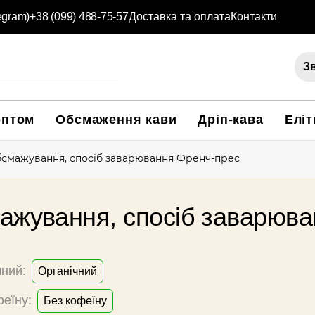
legram)
+38 (099) 488-75-57
Доставка та оплата
Контакти
Зв
оптом
Обсмаження кави
Дріп-кава
Еліт
бсмажування, cпосіб заварювання Френч-прес
мажування, cпосіб заварюв
чний:
Органічний
феїну:
Без кофеїну