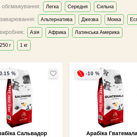
ь обсмажування:
Легка
Середня
Сильна
 заварювання:
Альтернатива
Джезва
Мокка
Ес
 виробник:
Азія
Африка
Латинська Америка
250 г
1 кг
0.15 %
-10 %
рабіка Сальвадор
Арабіка Гватемал