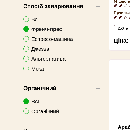
Міцність
Cпосіб заварювання
Гірчинка
Всі
Френч-прес
250 гр
Еспресо-машина
Ціна:
Джезва
Альтернатива
Мока
Органічний
Всі
Органічний
Араб