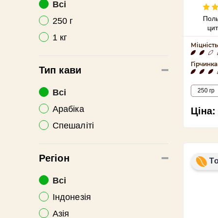
Всі
Поль
250 г
ци
1 кг
Міцність
Гірчинка
Тип кави
250 гр
Всі
Арабіка
Ціна:
Спешаліті
Регіон
Т
Всі
Індонезія
Азія