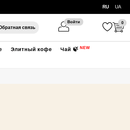
RU
UA
Войти
0
Обратная связь
NEW
е
Элитный кофе
Чай 🍃