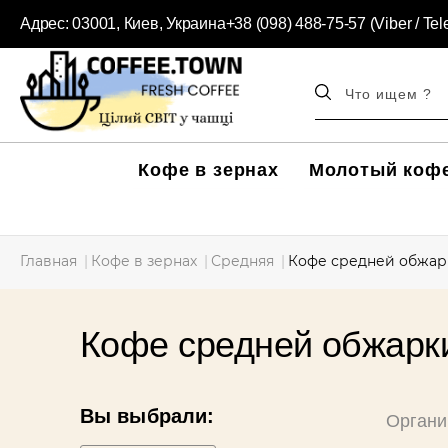
Адрес:
03001, Киев, Украина
+38 (098) 488-75-57 (Viber / Te
Кофе в зернах
Молотый коф
Главная
Кофе в зернах
Средняя
Кофе средней обжар
Кофе средней обжарк
Вы выбрали:
Органи