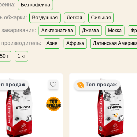
феина:
Без кофеина
ь обжарки:
Воздушная
Легкая
Сильная
 заваривания:
Альтернатива
Джезва
Мокка
Фр
 производитель:
Азия
Африка
Латинская Америк
50 г
1 кг
оп продаж
Топ продаж