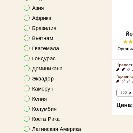
Азия
Африка
Бразилия
Йо
Вьетнам
Гватемала
Органи
Гондурас
Крепост
Доминикана
Горчинк
Эквадор
Камерун
250 гр
Кения
Цена:
Колумбия
Коста Рика
Латинская Америка