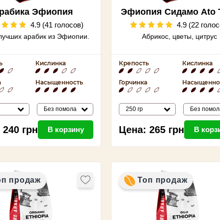
рабика Эфиопия
Эфиопия Сидамо Ato 
4.9 (41 голосов)
4.9 (22 голос
лучших арабик из Эфиопии.
Абрикос, цветы, цитрус
ь
Кислинка
Крепость
Кислинка
а
Насыщенность
Горчинка
Насыщенно
Без помола
250 гр
Без помол
240
грн
Цена:
265
грн
В корзину
В корз
оп продаж
Топ продаж