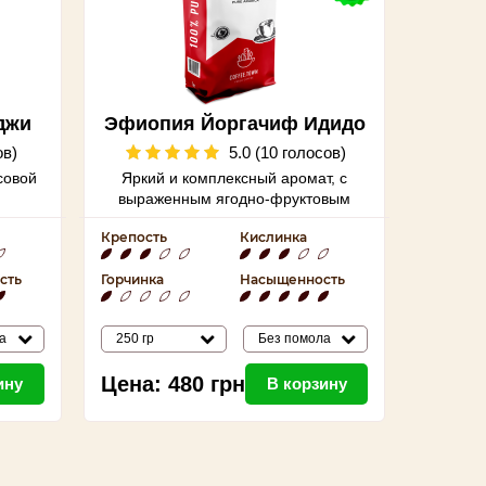
джи
Эфиопия Йоргачиф Идидо
ов)
5.0 (10 голосов)
совой
Яркий и комплексный аромат, с
выраженным ягодно-фруктовым
оттенком
Крепость
Кислинка
сть
Горчинка
Насыщенность
а
250 гр
Без помола
Цена:
480
грн
ину
В корзину