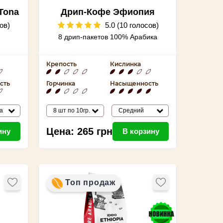
Tona
Дрип-Кофе Эфиопия
Йоргачифф Органик
ов)
5.0 (10 голосов)
8 дрип-пакетов 100% Арабика
Крепость
Кислинка
сть
Горчинка
Насыщенность
а
8 шт по 10гр.
Средний
Цена:
265
грн
ину
В корзину
Топ продаж