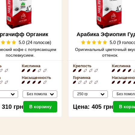
ргачифф Органик
Арабика Эфиопия Гу
5.0 (24 голосов)
5.0 (9 голос
ческий кофе с потрясающем
Оригинальный
цветочный вку
послевкусием.
оттенок.
ь
Кислинка
Крепость
Кислинка
а
Насыщенность
Горчинка
Насыщенно
Без помола
250 гр
Без помол
310
грн
Цена:
405
грн
В корзину
В корз