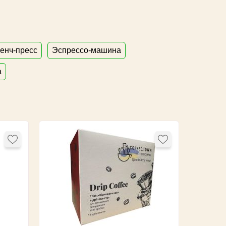
енч-пресс
Эспрессо-машина
а