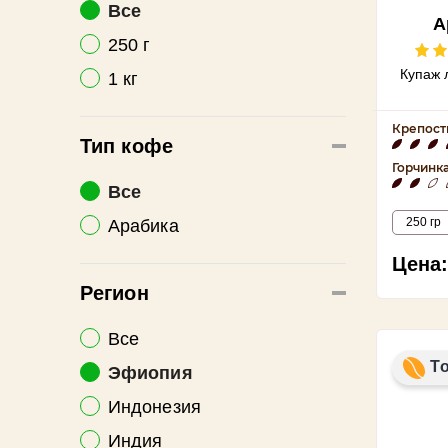
Все
А
250 г
Купаж 
1 кг
Крепост
Тип кофе
Горчинк
Все
250 гр
Арабика
Цена:
Регион
Все
Т
Эфиопия
Индонезия
Индия