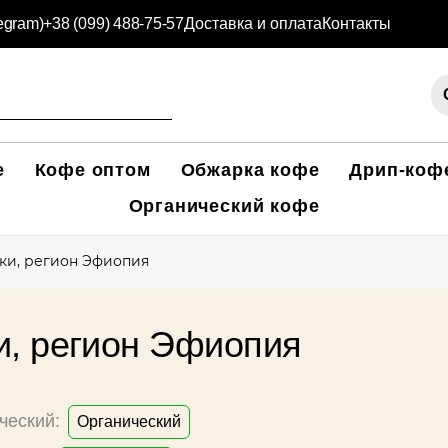
legram)
+38 (099) 488-75-57
Доставка и оплата
Контакты
е
Кофе оптом
Обжарка кофе
Дрип-коф
Органический кофе
ки, регион Эфиопия
и, регион Эфиопия
ческий:
Органический