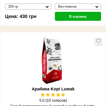
250 гр
Без помола
Цена:
430
грн
В корзину
Арабика Kopi Luwak
5.0 (10 голосов)
Cамый экстраординарный, редкий и необычный кофе.