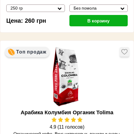
250 гр
Без помола
Цена:
260
грн
В корзину
Топ продаж
Арабика Колумбия Органик Tolima
4.9 (11 голосов)
Органический кофе. Вкус
цитрусовых, ванили и гуавы.