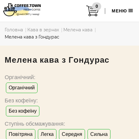
0
МЕНЮ
Головна
Кава в зернах
Мелена кава
Мелена кава з Гондурас
Мелена кава з Гондурас
Органічний:
Органічний
Без кофеїну:
Без кофеїну
Ступінь обсмажування:
Повітряна
Легка
Середня
Сильна