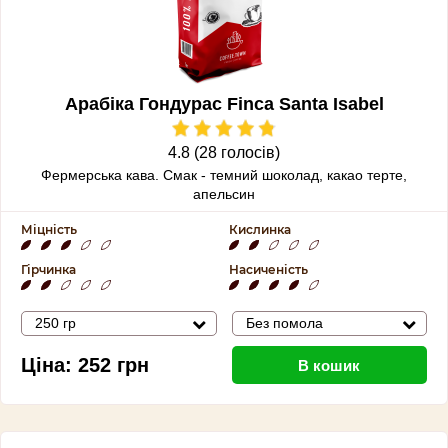
Арабіка Гондурас Finca Santa Isabel
4.8 (28 голосів)
Фермерська кава. Смак - темний шоколад, какао терте,
апельсин
Міцність
Кислинка
Гірчинка
Насиченість
250 гр
Без помола
Ціна:
252
грн
В кошик