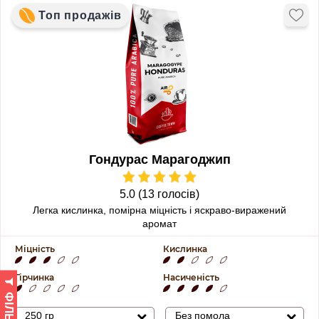
Топ продажів
Гондурас Марагоджип
5.0 (13 голосів)
Легка кислинка, помірна міцність і яскраво-виражений
аромат
Міцність
Кислинка
Гірчинка
Насиченість
ФІЛЬТР
250 гр
Без помола