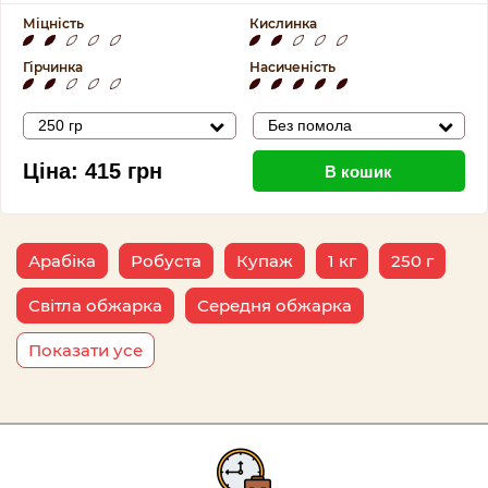
Міцність
Кислинка
Гірчинка
Насиченість
250 гр
Без помола
Ціна:
415
грн
В кошик
Арабіка
Робуста
Купаж
1 кг
250 г
Світла обжарка
Середня обжарка
Показати усе