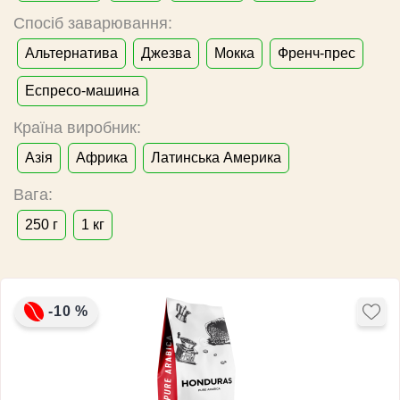
Спосіб заварювання:
Альтернатива
Джезва
Мокка
Френч-прес
Еспресо-машина
Країна виробник:
Азія
Африка
Латинська Америка
Вага:
250 г
1 кг
-10 %