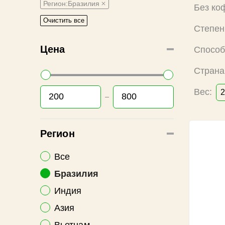
Регион:Бразилия
Без ко
Очистить все
Степен
Цена
Способ
Страна
Вес:
2
Регион
Все
Бразилия
Индия
Азия
Вьетнам