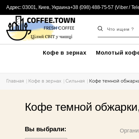
Адрес:
03001, Киев, Украина
+38 (098) 488-75-57 (Viber / Te
Кофе в зернах
Молотый коф
Главная
Кофе в зернах
Сильная
Кофе темной обжарки
Кофе темной обжарки,
Вы выбрали:
Органи