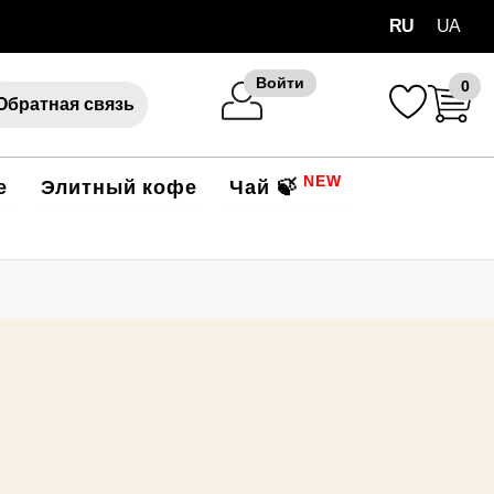
RU
UA
Войти
0
Обратная связь
NEW
е
Элитный кофе
Чай 🍃