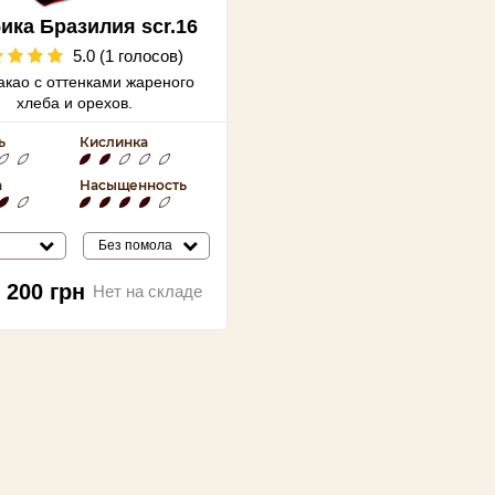
ика Бразилия scr.16
5.0 (1 голосов)
какао с
оттенками жареного
хлеба и орехов.
ь
Кислинка
а
Насыщенность
Без помола
200
грн
Нет на складе