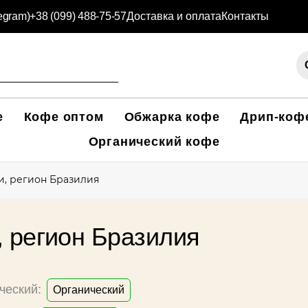
legram)
+38 (099) 488-75-57
Доставка и оплата
Контакты
е
Кофе оптом
Обжарка кофе
Дрип-коф
Органический кофе
, регион Бразилия
 регион Бразилия
ческий:
Органический