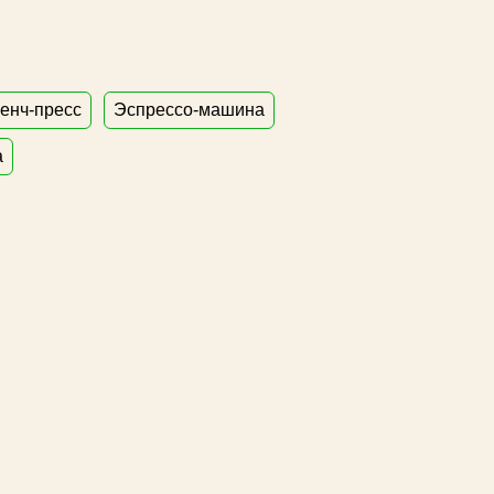
енч-пресс
Эспрессо-машина
а