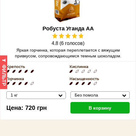
Робуста Уганда АА
4.8 (6 голосов)
Яркая горчинка, которая переплетается с вяжущим
привкусом, сопровождающимся темным шоколадом.
Крепость
Кислинка
ФИЛЬТР
Горчинка
Насыщенность
1 кг
Без помола
Цена:
720
грн
В корзину