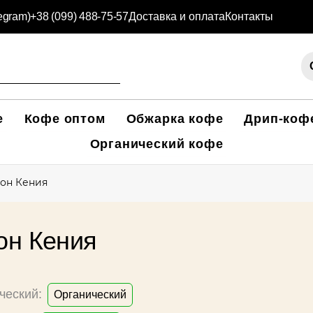
legram)
+38 (099) 488-75-57
Доставка и оплата
Контакты
е
Кофе оптом
Обжарка кофе
Дрип-коф
Органический кофе
ион Кения
он Кения
ческий:
Органический