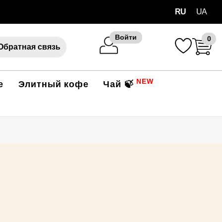
RU
UA
Войти
0
Обратная связь
NEW
е
Элитный кофе
Чай 🍃