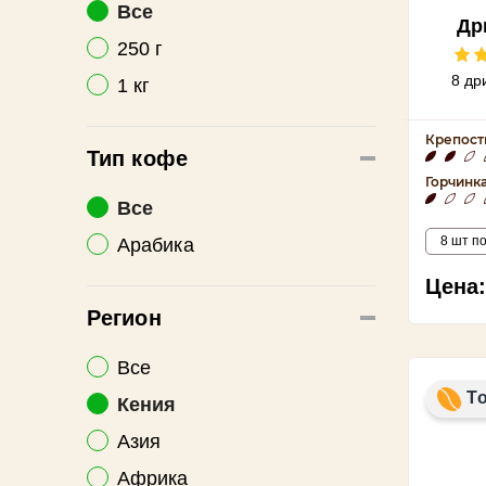
Все
Др
250 г
Кил
8 др
1 кг
Крепост
Тип кофе
Горчинк
Все
8 шт по
Арабика
Цена:
Регион
Все
Т
Кения
Азия
Африка