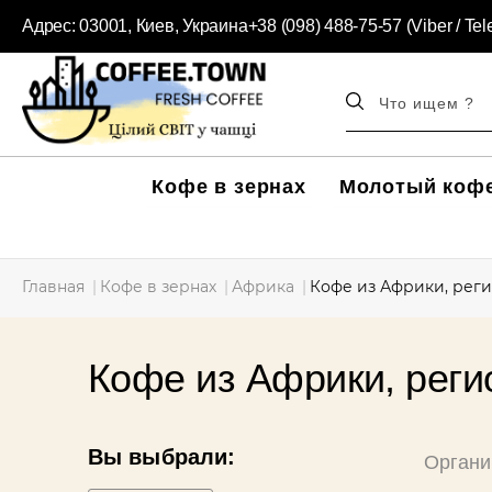
Адрес:
03001, Киев, Украина
+38 (098) 488-75-57 (Viber / Te
Кофе в зернах
Молотый коф
Главная
Кофе в зернах
Африка
Кофе из Африки, рег
Кофе из Африки, реги
Вы выбрали:
Органи