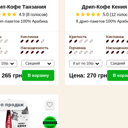
ип-Кофе Танзания
Дрип-Кофе Кения
иманджаро Органик
4.9 (8 голосов)
5.0 (12 голос
ип-пакетов 100% Арабика
8 дрип-пакетов 100% Араб
ь
Кислинка
Крепость
Кислинка
а
Насыщенность
Горчинка
Насыщенно
 10гр.
Средний
8 шт по 10гр.
Средний
265
грн
Цена:
270
грн
В корзину
В корз
оп продаж