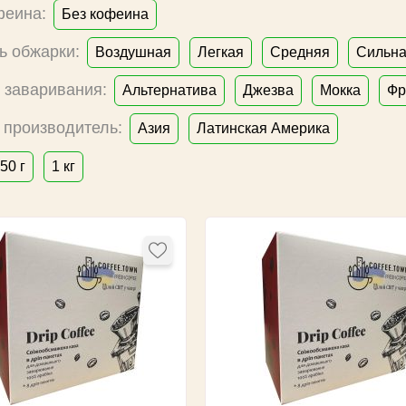
феина:
Без кофеина
ь обжарки:
Воздушная
Легкая
Средняя
Сильн
 заваривания:
Альтернатива
Джезва
Мокка
Фр
 производитель:
Азия
Латинская Америка
50 г
1 кг