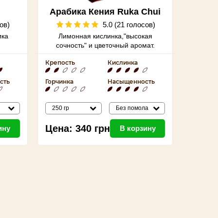
Арабика Кения Ruka Chui
ов)
5.0 (21 голосов)
ика
Лимонная кислинка,"
высокая
сочность" и цветочный аромат.
Крепость
Кислинка
сть
Горчинка
Насыщенность
250 гр
Без помола
Цена:
340
грн
ину
В корзину