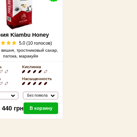
ния Kiambu Honey
5.0 (10 голосов)
 вишня, тростниковый сахар,
патока, маракуйя
ь
Кислинка
а
Насыщенность
Без помола
440
грн
В корзину