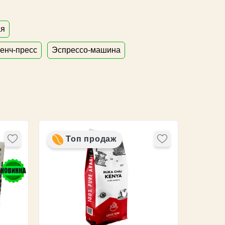
ая
енч-пресс
Эспрессо-машина
Топ продаж