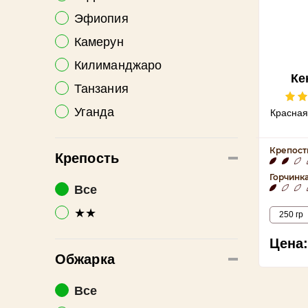
Эфиопия
Камерун
Килиманджаро
Ке
Танзания
Уганда
Красная
Крепост
Крепость
Горчинк
Все
★★
250 гр
Цена:
Обжарка
Все