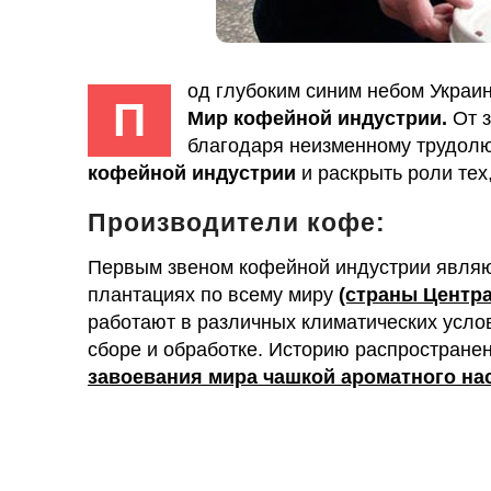
од глубоким синим небом Украин
П
Мир кофейной индустрии.
От з
благодаря неизменному трудолю
кофейной индустрии
и раскрыть роли тех,
Производители кофе:
Первым звеном кофейной индустрии явля
плантациях по всему миру
(страны Центр
работают в различных климатических услов
сборе и обработке. Историю распростране
завоевания мира чашкой ароматного на