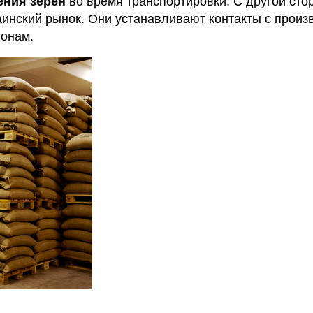
ения зерен
во время транспортировки.
С другой сто
аинский рынок.
Они устанавливают контакты с произ
ионам.