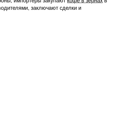
роны, импортеры закупают
кофе в зернах
в
водителями, заключают сделки и