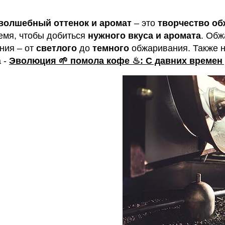
волшебный оттенок и аромат
– это
творчество о
емя, чтобы добиться
нужного вкуса и аромата
. Обж
ия – от
светлого
до
темного
обжаривания. Также н
 -
Эволюция 🌱 помола кофе ♨: С давних времен