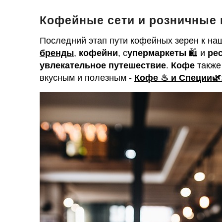
Кофейные сети и розничные
Последний этап пути кофейных зерен к на
бренды
,
кофейни
, с
упермаркеты
🛍 и
ре
увлекательное путешествие
.
Кофе
также 
вкусным и полезным -
Кофе ♨ и Специи🌿