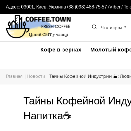
Адрес:
03001, Киев, Украина
+38 (098) 488-75-57 (Viber / Te
Кофе в зернах
Молотый коф
Главная
Новости
Тайны Кофейной Индустрии 🏭: Люди
Тайны Кофейной Инду
Напитка☕️