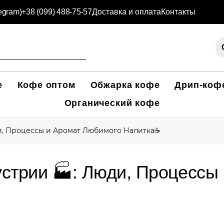
legram)
+38 (099) 488-75-57
Доставка и оплата
Контакты
е
Кофе оптом
Обжарка кофе
Дрип-коф
Органический кофе
, Процессы и Аромат Любимого Напитка☕️
стрии 🏭: Люди, Процессы