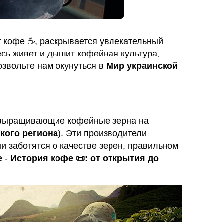
 кофе ☕️, раскрывается увлекательный
сь живет и дышит кофейная культура,
звольте нам окунуться в
Мир украинской
 выращивающие кофейные зерна на
кого региона
). Эти производители
ни заботятся о качестве зерен, правильном
е
-
История кофе 📜: от открытия до