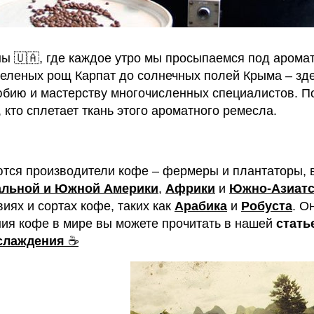
ы 🇺🇦, где каждое утро мы просыпаемся под аромат
еленых рощ Карпат до солнечных полей Крыма – зде
бию и мастерству многочисленных специалистов. По
 кто сплетает ткань этого ароматного ремесла.
ются производители кофе – фермеры и плантаторы,
альной и Южной Америки
,
Африки
и
Южно-Азиатс
иях и сортах кофе, таких как
Арабика
и
Робуста
. О
ния кофе в мире вы можете прочитать в нашей
стать
слаждения
☕