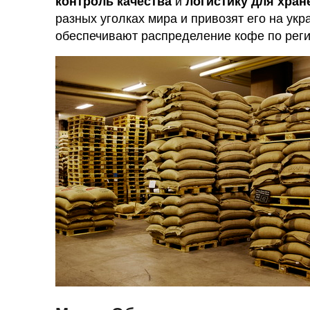
контроль качества
и
логистику для хран
разных уголках мира и привозят его на укр
обеспечивают распределение кофе по рег