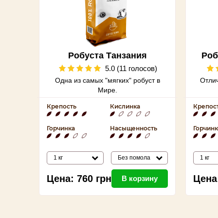
Робуста Танзания
Роб
5.0 (11 голосов)
Одна из самых "мягких" робуст в
Отлич
Мире.
Крепость
Кислинка
Крепос
Горчинка
Насыщенность
Горчинк
1 кг
Без помола
1 кг
Цена:
760
грн
Цена
В корзину