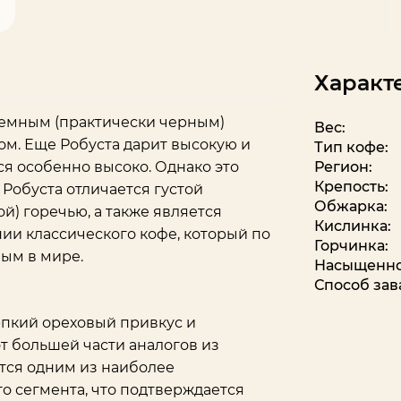
Характ
 темным (практически черным)
Вес:
м. Еще Робуста дарит высокую и
Тип кофе:
ся особенно высоко. Однако это
Регион:
Крепость:
 Робуста отличается густой
Обжарка:
) горечью, а также является
Кислинка:
и классического кофе, который по
Горчинка:
ным в мире.
Насыщенно
Способ зав
рпкий ореховый привкус и
т большей части аналогов из
тся одним из наиболее
о сегмента, что подтверждается