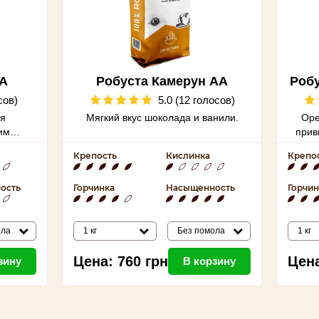
АА
Робуста Камерун АА
Робу
сов)
5.0 (12 голосов)
ая
Мягкий вкус шоколада и ванили.
Оре
им
прив
щимся
Крепость
Кислинка
Крепо
ость
Горчинка
Насыщенность
Горчин
ола
1 кг
Без помола
1 кг
Цена:
760
грн
Цен
зину
В корзину