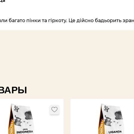
Да
 багато пінки та гіркоту. Це дійсно бадьорить зран
ВАРЫ