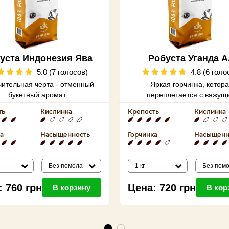
уста Индонезия Ява
Робуста Уганда 
ААА
5.0 (7 голосов)
4.8 (6 голо
ительная черта - отменный
Яркая горчинка, котор
букетный аромат.
переплетается с вяжущ
привкусом, сопровождаю
ть
Кислинка
Крепость
Кислинка
темным шоколадом.
а
Насыщенность
Горчинка
Насыщенн
Без помола
1 кг
Без пом
:
760
грн
Цена:
720
грн
В корзину
В кор