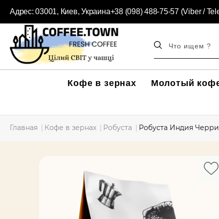
Адрес:
03001, Киев, Украина
+38 (098) 488-75-57 (Viber / Te
Кофе в зернах
Молотый коф
Главная
Кофе в зернах
Робуста
Робуста Индия Черри