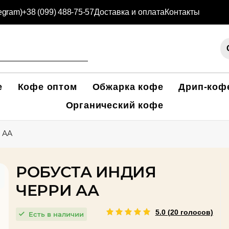
legram)
+38 (099) 488-75-57
Доставка и оплата
Контакты
е
Кофе оптом
Обжарка кофе
Дрип-коф
Органический кофе
 АА
РОБУСТА ИНДИЯ
ЧЕРРИ АА
5.0 (20 голосов)
Есть в наличии