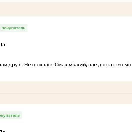
 покупатель
Да
и друзі. Не пожалів. Смак м’який, але достатньо мі
купатель