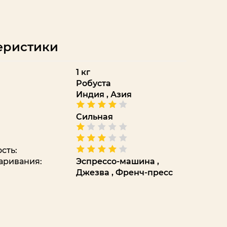
еристики
1 кг
Робуста
Индия
,
Азия
Сильная
сть:
аривания:
Эспрессо-машина
,
Джезва
,
Френч-пресс