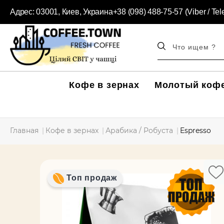
Адрес:
03001, Киев, Украина
+38 (098) 488-75-57 (Viber / Te
Кофе в зернах
Молотый коф
Главная
Кофе в зернах
Арабика / Робуста
Espresso
Топ продаж