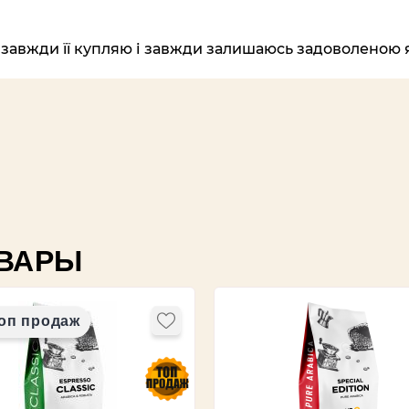
авжди її купляю і завжди залишаюсь задоволеною 
ВАРЫ
оп продаж