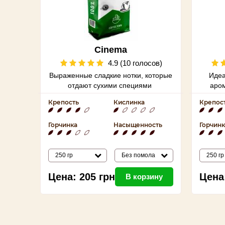
Cinema
4.9 (10 голосов)
Выраженные сладкие нотки, которые
Идеа
отдают сухими специями
аром
Крепость
Кислинка
Крепос
Горчинка
Насыщенность
Горчинк
250 гр
Без помола
250 гр
Цена:
205
грн
Цена
В корзину