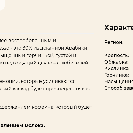
Характ
олее востребованным и
Регион:
sso - это 30% изысканной Арабики,
сыщенный горчинкой, густой и
Крепость:
Обжарка:
но подходящий для всех любителей
Кислинка:
Горчинка:
 эмоции, которые усиливаются
Насыщенно
Способ зав
ский каскад будет преследовать вас
одержанием кофеина, который будет
авлением молока.