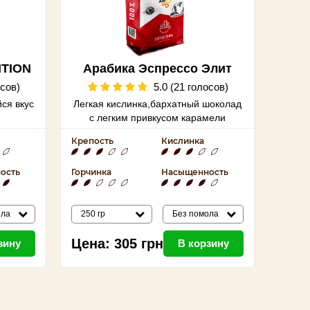
ITION
Арабика Эспрессо Элит
осов)
5.0 (21 голосов)
ся вкус
Легкая кислинка,бархатный шоколад
с легким привкусом карамели
Крепость
Кислинка
ость
Горчинка
Насыщенность
ола
250 гр
Без помола
Цена:
305
грн
зину
В корзину