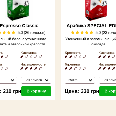
Espresso Classic
Арабика SPECIAL ED
5.0 (26 голосов)
5.0 (23 гол
льный баланс утонченного
Утонченный и запоминающий
ата и эталонной крепости.
шоколада
ть
Кислинка
Крепость
Кислинка
а
Насыщенность
Горчинка
Насыщенн
Без помола
250 гр
Без пом
:
210
грн
Цена:
330
грн
В корзину
В кор