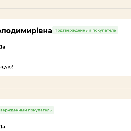
Володимирівна
Подтвержденный покупатель
Да
ндую!
вержденный покупатель
Да