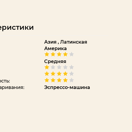
еристики
Азия
,
Латинская
Америка
Средняя
сть:
аривания:
Эспрессо-машина