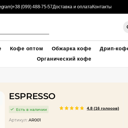
legram)
+38 (099) 488-75-57
Доставка и оплата
Контакты
е
Кофе оптом
Обжарка кофе
Дрип-коф
Органический кофе
ESPRESSO
4.8 (16 голосов)
Есть в наличии
Артикул:
AR001